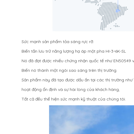
Sức mạnh sản phẩm tỏa sáng rực rỡ:
Biến tần lưu trữ năng lượng hạ áp một pha HI-3~6K-SL
Nó đã đạt được nhiều chứng nhận quốc tế như EN50549 v
Biến nó thành một ngôi sao sáng trên thị trường.
Sản phẩm này đã tạo được dấu ấn tại các thị trường như
hoạt động ổn định và sự hài lòng của khách hàng,
Tất cả đều thể hiện sức mạnh kỹ thuật của chúng tôi.