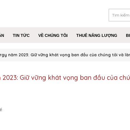
ÁN
TIN TỨC
VỀ CHÚNG TÔI
THUÊ NĂNG LƯỢNG
B
rgy năm 2023: Giữ vững khát vọng ban đầu của chúng tôi và là
2023: Giữ vững khát vọng ban đầu của chú
ế: