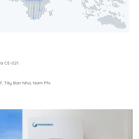
à CE-021.
 Ý, Tây Ban Nha, Nam Phi.