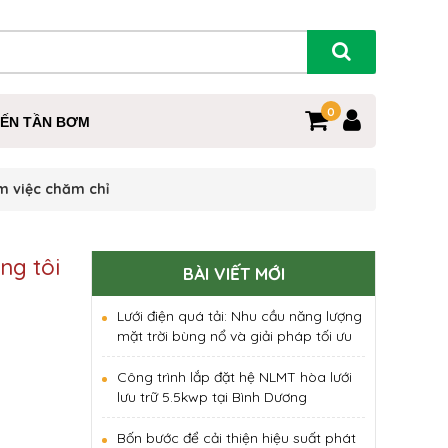
0
IẾN TẦN BƠM
m việc chăm chỉ
ng tôi
BÀI VIẾT MỚI
Lưới điện quá tải: Nhu cầu năng lượng
mặt trời bùng nổ và giải pháp tối ưu
Công trình lắp đặt hệ NLMT hòa lưới
lưu trữ 5.5kwp tại Bình Dương
Bốn bước để cải thiện hiệu suất phát