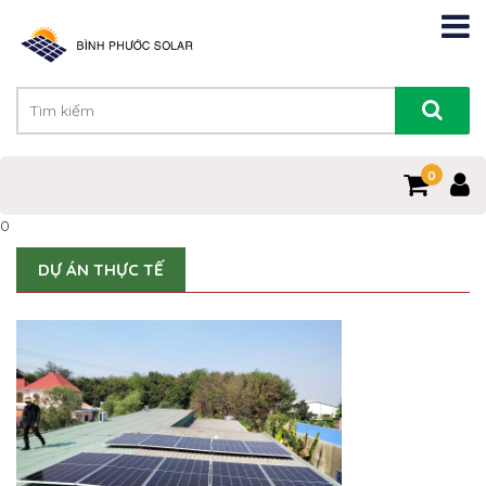
0
0
DỰ ÁN THỰC TẾ