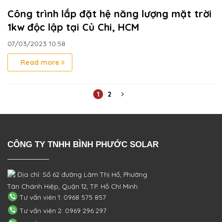
Công trình lắp đặt hệ năng lượng mặt trời
1kw độc lập tại Củ Chi, HCM
07/03/2023
10:58
Read more
1
2
CÔNG TY TNHH BÌNH PHƯỚC SOLAR
Địa chỉ: Số 62 đường Lâm Thị Hố, Phường
Tân Chánh Hiệp, Quận 12, TP. Hồ Chí Minh
Tư vấn viên 1: 0968 575 857
Tư vấn viên 2: 0969 296 297