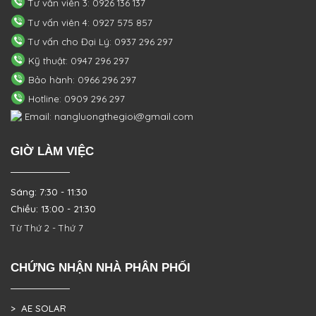
Tư vấn viên 3: 0926 136 137
Tư vấn viên 4: 0927 575 857
Tư vấn cho Đại Lý: 0937 296 297
Kỹ thuật: 0947 296 297
Bảo hành: 0966 296 297
Hotline: 0909 296 297
Email: nangluongthegioi@gmail.com
GIỜ LÀM VIỆC
Sáng: 7:30 - 11:30
Chiều: 13:00 - 21:30
Từ Thứ 2 - Thứ 7
CHỨNG NHẬN NHÀ PHÂN PHỐI
> AE SOLAR