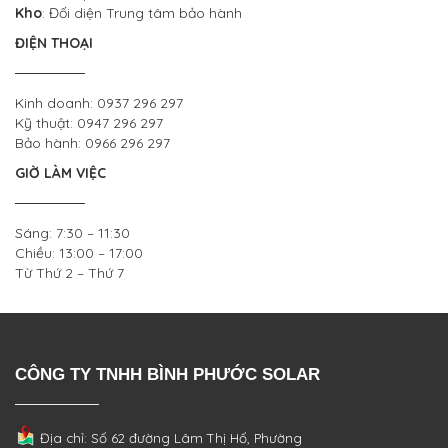
Kho
: Đối diện Trung tâm bảo hành
ĐIỆN THOẠI
───────
Kinh doanh: 0937 296 297
Kỹ thuật: 0947 296 297
Bảo hành: 0966 296 297
GIỜ LÀM VIỆC
───────
Sáng: 7:30 – 11:30
Chiều: 13:00 – 17:00
Từ Thứ 2 – Thứ 7
CÔNG TY TNHH BÌNH PHƯỚC SOLAR
Địa chỉ: Số 62 đường Lâm Thị Hố, Phường