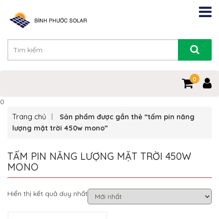
0
0
Trang chủ
Sản phẩm được gắn thẻ “tấm pin năng
lượng mặt trời 450w mono”
TẤM PIN NĂNG LƯỢNG MẶT TRỜI 450W
MONO
Hiển thị kết quả duy nhất