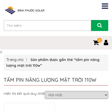
0
0
Trang chủ
Sản phẩm được gắn thẻ “tấm pin năng
lượng mặt trời 110w”
TẤM PIN NĂNG LƯỢNG MẶT TRỜI 110W
Hiển thị kết quả duy nhất