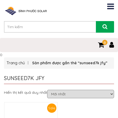
0
0
Trang chủ
Sản phẩm được gắn thẻ “sunseed7k jfy”
SUNSEED7K JFY
Hiển thị kết quả duy nhất
Sale