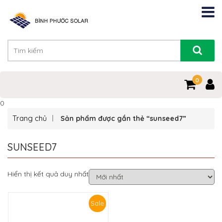
0
0
Trang chủ
Sản phẩm được gắn thẻ “sunseed7”
SUNSEED7
Hiển thị kết quả duy nhất
Sale