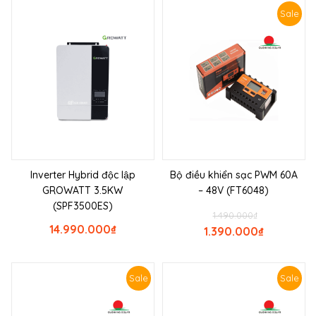
Sale
Inverter Hybrid độc lập
Bộ điều khiển sạc PWM 60A
GROWATT 3.5KW
– 48V (FT6048)
(SPF3500ES)
1.490.000
₫
14.990.000
₫
1.390.000
₫
Sale
Sale