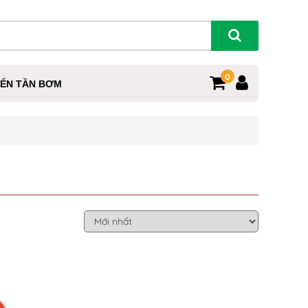
0
IẾN TẦN BƠM