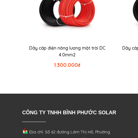
Dây cáp điện năng lượng mặt trời DC
Dây cáp
4.0mm2
1.300.000
₫
CÔNG TY TNHH BÌNH PHƯỚC SOLAR
Địa chỉ: Số 62 đường Lâm Thị Hố, Phường