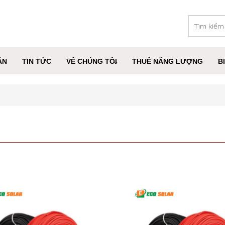
ÁN
TIN TỨC
VỀ CHÚNG TÔI
THUÊ NĂNG LƯỢNG
B