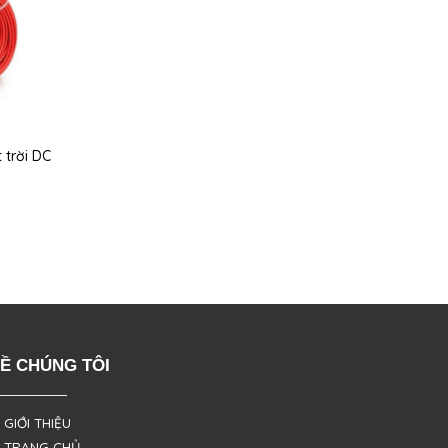
 trời DC
Ề CHÚNG TÔI
 GIỚI THIỆU
 TRANG CHỦ