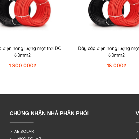
 điện năng lượng mặt trời DC
Dây cáp điện năng lượng mặt
6.0mm2
6.0mm2
1.800.000
₫
18.000
₫
CHỨNG NHẬN NHÀ PHÂN PHỐI
V
> AE SOLAR
>
> JINKO SOLAR
>