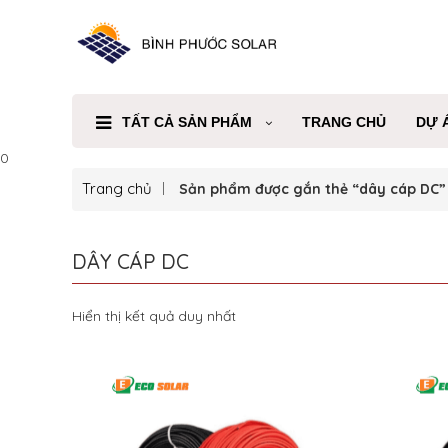
TẤT CẢ SẢN PHẨM
TRANG CHỦ
DỰ 
0
Trang chủ
Sản phẩm được gắn thẻ “dây cáp DC”
DÂY CÁP DC
Hiển thị kết quả duy nhất