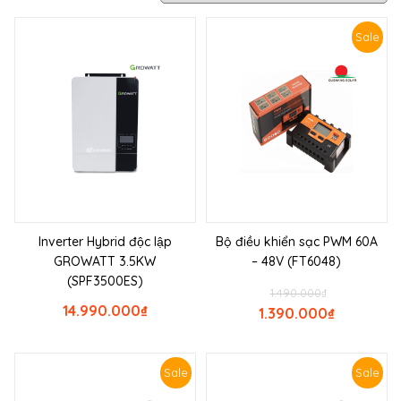
Sale
Inverter Hybrid độc lập
Bộ điều khiển sạc PWM 60A
GROWATT 3.5KW
– 48V (FT6048)
(SPF3500ES)
1.490.000
₫
14.990.000
₫
1.390.000
₫
Sale
Sale