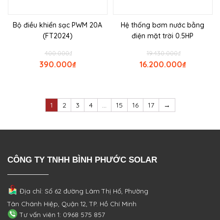
Bộ điều khiển sạc PWM 20A
Hệ thống bơm nước bằng
(FT2024)
điện mặt trời 0.5HP
400.000
₫
19.430.000
₫
390.000
₫
16.200.000
₫
1
2
3
4
…
15
16
17
→
CÔNG TY TNHH BÌNH PHƯỚC SOLAR
Địa chỉ: Số 62 đường Lâm Thị Hố, Phường
Tân Chánh Hiệp, Quận 12, TP. Hồ Chí Minh
Tư vấn viên 1: 0968 575 857