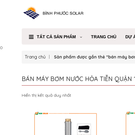
TẤT CẢ SẢN PHẨM
TRANG CHỦ
DỰ 
0
Trang chủ
Sản phẩm được gắn thẻ “bán máy bơm
BÁN MÁY BƠM NƯỚC HỎA TIỄN QUẬN 
Hiển thị kết quả duy nhất