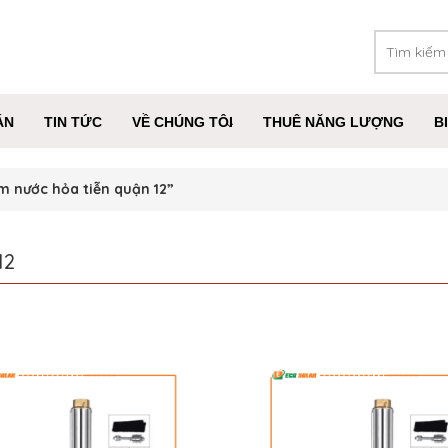
ÁN
TIN TỨC
VỀ CHÚNG TÔI
THUÊ NĂNG LƯỢNG
B
 nước hỏa tiễn quận 12”
12