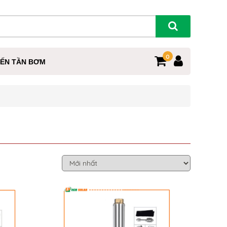
0
IẾN TẦN BƠM