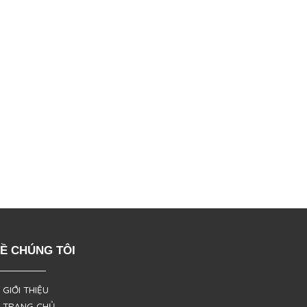
Ề CHÚNG TÔI
 GIỚI THIỆU
 TRANG CHỦ