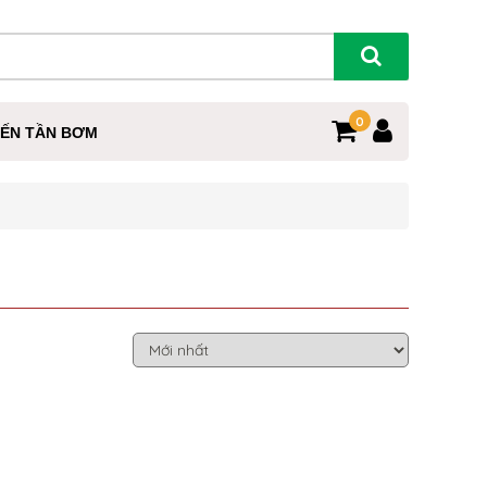
0
IẾN TẦN BƠM