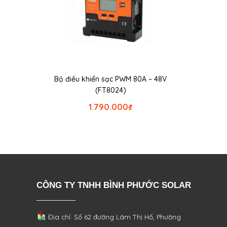
Bộ điều khiển sạc PWM 80A – 48V
(FT8024)
1.790.000
₫
CÔNG TY TNHH BÌNH PHƯỚC SOLAR
Địa chỉ: Số 62 đường Lâm Thị Hố, Phường