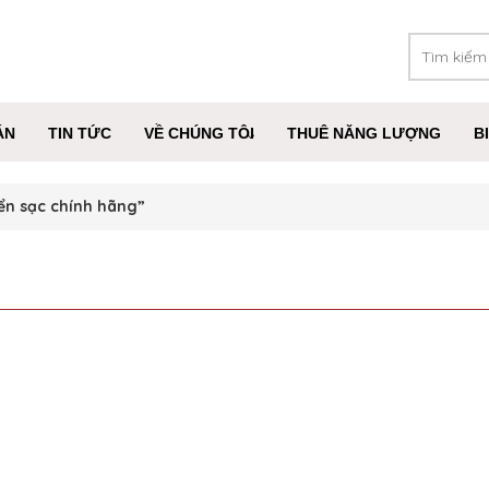
ÁN
TIN TỨC
VỀ CHÚNG TÔI
THUÊ NĂNG LƯỢNG
B
ển sạc chính hãng”