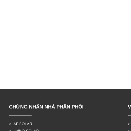
CHỨNG NHẬN NHÀ PHÂN PHỐI
V
> AE SOLAR
>
> JINKO SOLAR
>