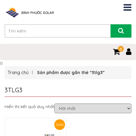
0
0
Trang chủ
Sản phẩm được gắn thẻ “3tlg3”
3TLG3
Hiển thị kết quả duy nhất
Sale