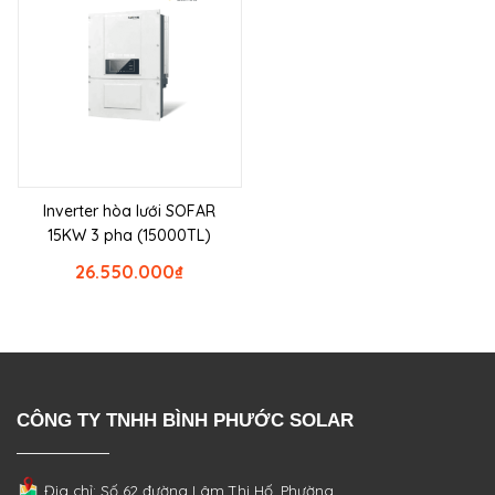
Inverter hòa lưới SOFAR
15KW 3 pha (15000TL)
26.550.000
₫
CÔNG TY TNHH BÌNH PHƯỚC SOLAR
Địa chỉ: Số 62 đường Lâm Thị Hố, Phường